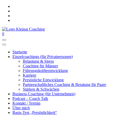
Zum
Inhalt
springen
0
für Business und Privatpersonen
Business Coaching & Paarberatung
Startseite
Einzelcoachings (für Privatpersonen)
Belastung & Stress
Coaching für Männer
Führungskräfteentwicklung
Karriere
Persönliche Entwicklung
Partnerschaftliches Coaching & Beratung für Paare
Stärken & Schwächen
Business Coaching (für Unternehmen)
Podcast – Coach Talk
Kontakt / Termin
Über mich
Basis-Test „Persönlichkeit“